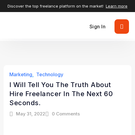
Discover the top freelance platform on the market!
Learn more
Sign In
Marketing
Technology
I Will Tell You The Truth About
Hire Freelancer In The Next 60
Seconds.
May 31, 2022
0 Comments